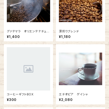
グァテマラ オリエンテナチュラ
深煎りブレンド
ル
¥1,400
¥1,180
コーヒーギフトBOX
エチオピア ゲイシャ
¥300
¥2,080