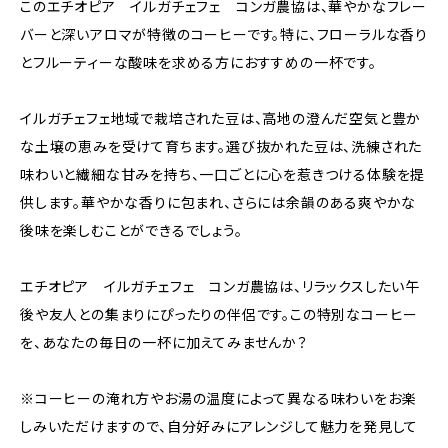
このエチオピア イルガチェフェ コンガ農協は、華やかなフレー
バーと深いアロマが特徴のコーヒーです。特に、フローラルな香り
とフルーティーな酸味を求める方におすすめの一杯です。
イルガチェフェ地域で栽培された豆は、高地の澄んだ空気と豊か
な土壌の恵みを受けて育ちます。選び抜かれた豆は、洗練された
味わいと繊細な甘みを持ち、一口ごとに心を惹きつける体験を提
供します。華やかな香りに包まれ、さらには余韻のある爽やかな
後味を楽しむことができるでしょう。
エチオピア イルガチェフェ コンガ農協は、リラックスしたい午
後や友人との集まりにぴったりの伴侶です。この特別なコーヒー
を、あなたの毎日の一杯に加えてみませんか？
※コーヒーの淹れ方やお湯の温度によって異なる味わいをお楽
しみいただけますので、自分好みにアレンジして魅力を発見して